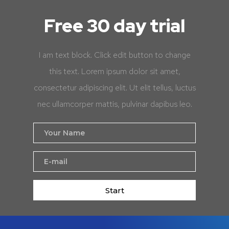
Free 30 day trial
I am text block. Click edit button to change
this text. Lorem ipsum dolor sit amet,
consectetur adipiscing elit. Ut elit tellus, luctus
nec ullamcorper mattis, pulvinar dapibus leo.
Start