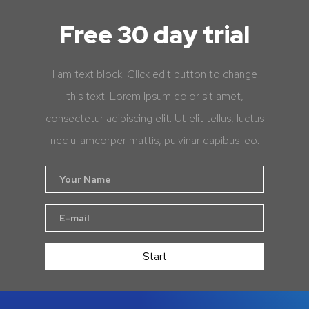
Free 30 day trial
I am text block. Click edit button to change
this text. Lorem ipsum dolor sit amet,
consectetur adipiscing elit. Ut elit tellus, luctus
nec ullamcorper mattis, pulvinar dapibus leo.
Start