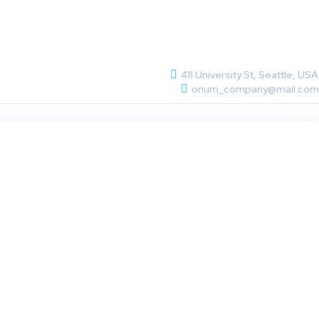
411 University St, Seattle, USA
onum_company@mail.com