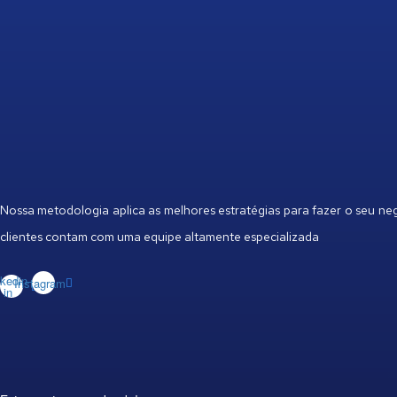
Nossa metodologia aplica as melhores estratégias para fazer o seu ne
clientes contam com uma equipe altamente especializada
nkedin-
Instagram
in