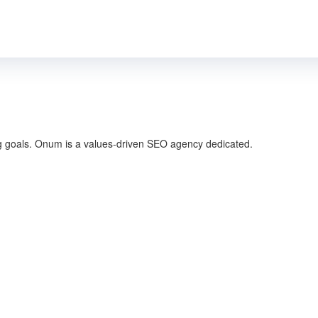
ng goals. Onum is a values-driven SEO agency dedicated.