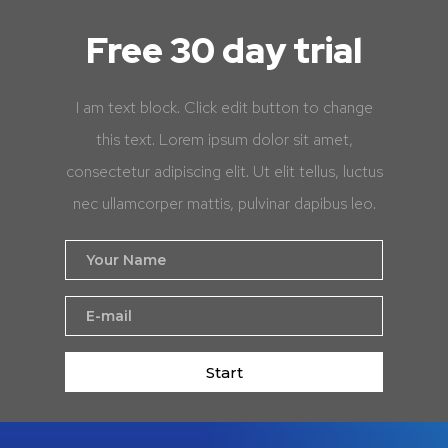
Free 30 day trial
I am text block. Click edit button to change
this text. Lorem ipsum dolor sit amet,
consectetur adipiscing elit. Ut elit tellus, luctus
nec ullamcorper mattis, pulvinar dapibus leo.
Start