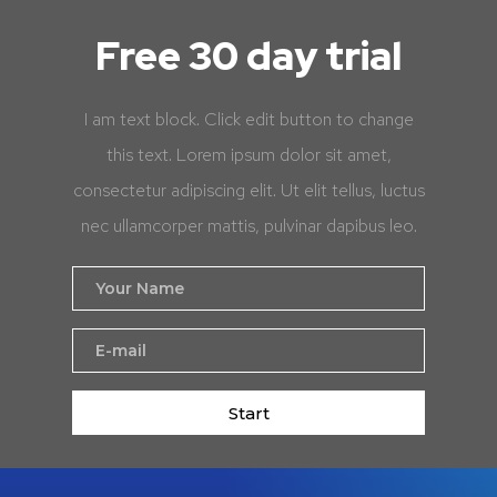
Free 30 day trial
I am text block. Click edit button to change
this text. Lorem ipsum dolor sit amet,
consectetur adipiscing elit. Ut elit tellus, luctus
nec ullamcorper mattis, pulvinar dapibus leo.
Start