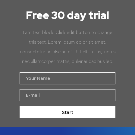
Free 30 day trial
I am text block. Click edit button to change
this text. Lorem ipsum dolor sit amet,
consectetur adipiscing elit. Ut elit tellus, luctus
nec ullamcorper mattis, pulvinar dapibus leo.
Start