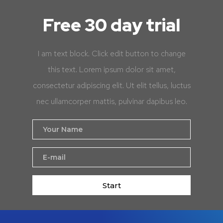
Free 30 day trial
I am text block. Click edit button to change
this text. Lorem ipsum dolor sit amet,
consectetur adipiscing elit. Ut elit tellus, luctus
nec ullamcorper mattis, pulvinar dapibus leo.
Start