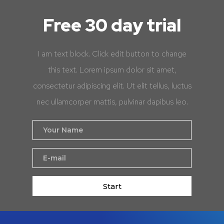
Free 30 day trial
I am text block. Click edit button to change
this text. Lorem ipsum dolor sit amet,
consectetur adipiscing elit. Ut elit tellus, luctus
nec ullamcorper mattis, pulvinar dapibus leo.
Start