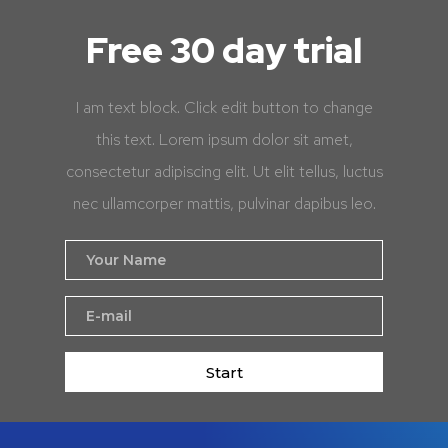
Free 30 day trial
I am text block. Click edit button to change
this text. Lorem ipsum dolor sit amet,
consectetur adipiscing elit. Ut elit tellus, luctus
nec ullamcorper mattis, pulvinar dapibus leo.
Start