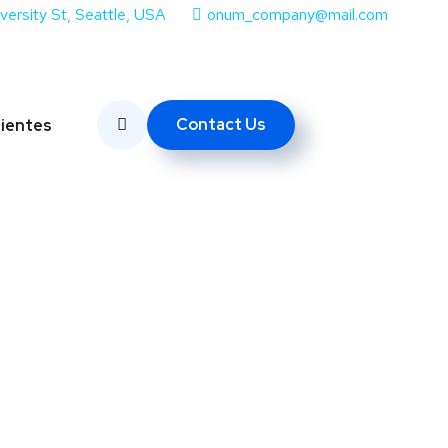
iversity St, Seattle, USA
onum_company@mail.com
Contact Us
lientes