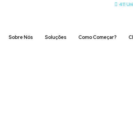
411 Un
Sobre Nós
Soluções
Como Começar?
C