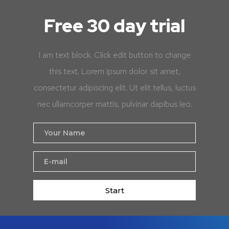
Free 30 day trial
I am text block. Click edit button to change
this text. Lorem ipsum dolor sit amet,
consectetur adipiscing elit. Ut elit tellus, luctus
nec ullamcorper mattis, pulvinar dapibus leo.
Start