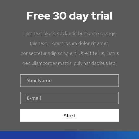
Free 30 day trial
I am text block. Click edit button to change
this text. Lorem ipsum dolor sit amet,
consectetur adipiscing elit. Ut elit tellus, luctus
nec ullamcorper mattis, pulvinar dapibus leo.
Start