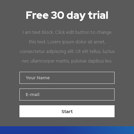
Free 30 day trial
I am text block. Click edit button to change
this text. Lorem ipsum dolor sit amet,
consectetur adipiscing elit. Ut elit tellus, luctus
nec ullamcorper mattis, pulvinar dapibus leo.
Start