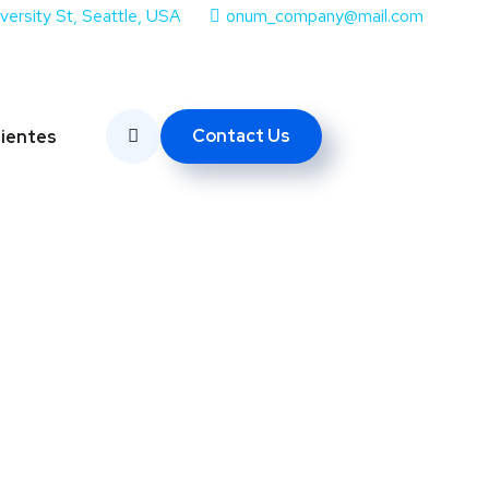
iversity St, Seattle, USA
onum_company@mail.com
Contact Us
lientes