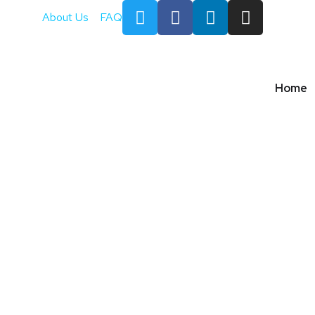
About Us
FAQ
Home