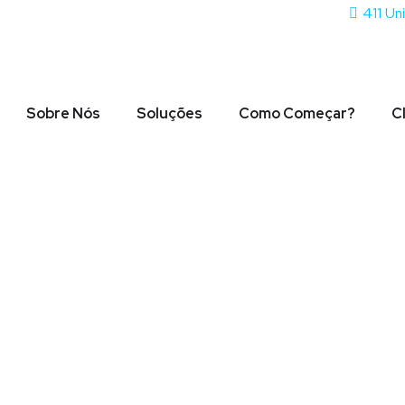
411 Un
Sobre Nós
Soluções
Como Começar?
C