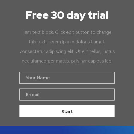
Free 30 day trial
I am text block. Click edit button to change
this text. Lorem ipsum dolor sit amet,
consectetur adipiscing elit. Ut elit tellus, luctus
nec ullamcorper mattis, pulvinar dapibus leo.
Start