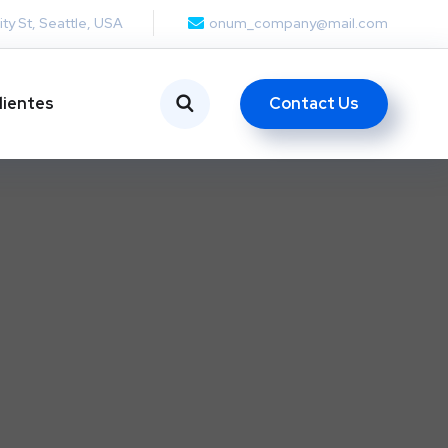
ity St, Seattle, USA
onum_company@mail.com
Contact Us
lientes