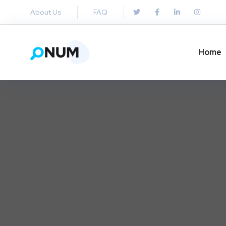
About Us
FAQ
Home