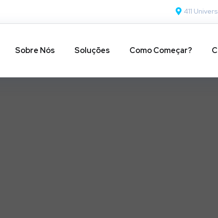
411 Univers
Sobre Nós
Soluções
Como Começar?
C