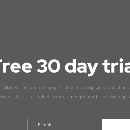
ree 30 day tri
k. Click edit button to change this text. Lorem ipsum dolor sit am
cing elit. Ut elit tellus, luctus nec ullamcorper mattis, pulvinar dapib