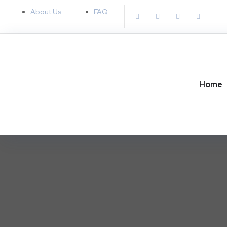
About Us
FAQ
Home