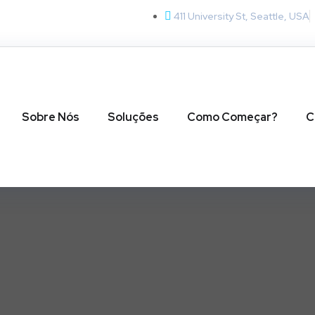
411 University St, Seattle, USA
Sobre Nós
Soluções
Como Começar?
C