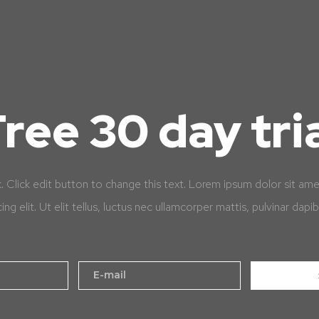
ree 30 day tri
k. Click edit button to change this text. Lorem ipsum dolor sit am
cing elit. Ut elit tellus, luctus nec ullamcorper mattis, pulvinar dapib