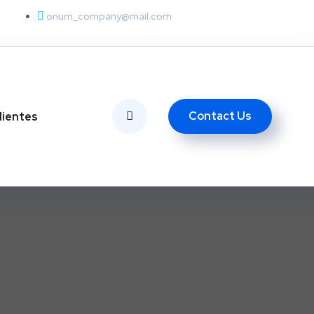
onum_company@mail.com
Contact Us
lientes