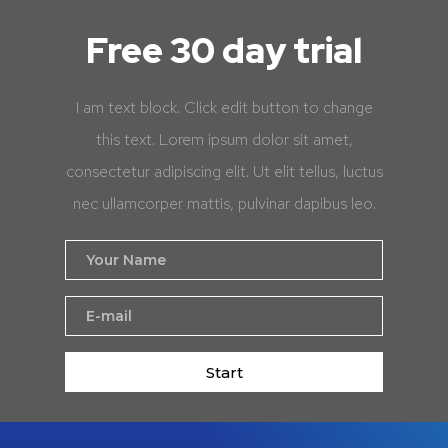
Free 30 day trial
I am text block. Click edit button to change
this text. Lorem ipsum dolor sit amet,
consectetur adipiscing elit. Ut elit tellus, luctus
nec ullamcorper mattis, pulvinar dapibus leo.
Start