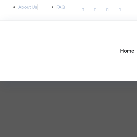
About Us
FAQ
Home