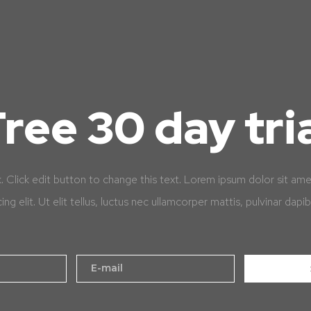
ree 30 day tri
k. Click edit button to change this text. Lorem ipsum dolor sit am
cing elit. Ut elit tellus, luctus nec ullamcorper mattis, pulvinar dapib