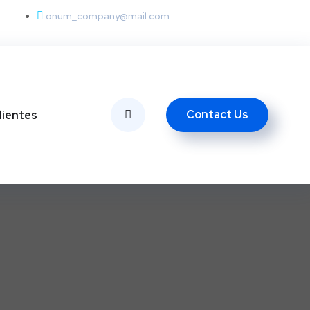
onum_company@mail.com
Contact Us
lientes