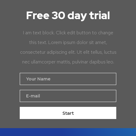
Free 30 day trial
I am text block. Click edit button to change
this text. Lorem ipsum dolor sit amet,
consectetur adipiscing elit. Ut elit tellus, luctus
nec ullamcorper mattis, pulvinar dapibus leo.
Start