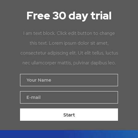
Free 30 day trial
I am text block. Click edit button to change
this text. Lorem ipsum dolor sit amet,
consectetur adipiscing elit. Ut elit tellus, luctus
nec ullamcorper mattis, pulvinar dapibus leo.
Start