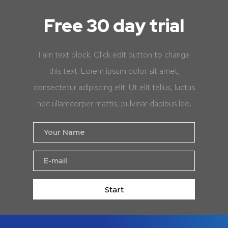
Free 30 day trial
I am text block. Click edit button to change
this text. Lorem ipsum dolor sit amet,
consectetur adipiscing elit. Ut elit tellus, luctus
nec ullamcorper mattis, pulvinar dapibus leo.
Start