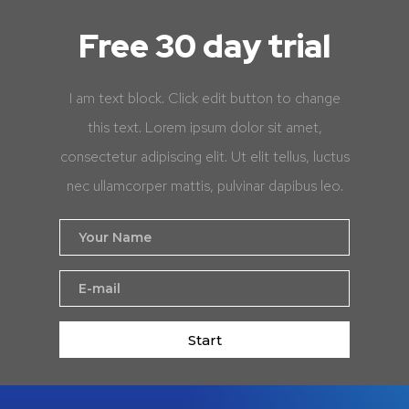
Free 30 day trial
I am text block. Click edit button to change
this text. Lorem ipsum dolor sit amet,
consectetur adipiscing elit. Ut elit tellus, luctus
nec ullamcorper mattis, pulvinar dapibus leo.
Start