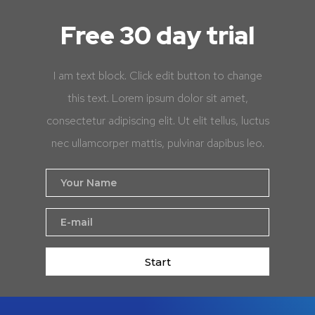
Free 30 day trial
I am text block. Click edit button to change
this text. Lorem ipsum dolor sit amet,
consectetur adipiscing elit. Ut elit tellus, luctus
nec ullamcorper mattis, pulvinar dapibus leo.
Start