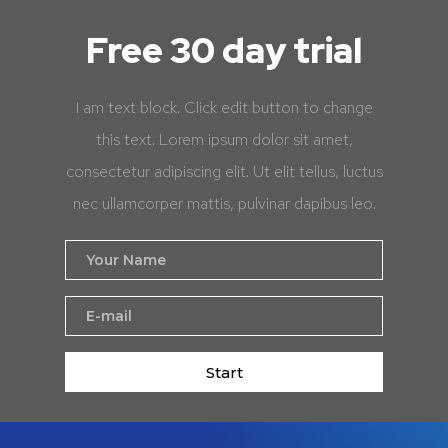
Free 30 day trial
I am text block. Click edit button to change
this text. Lorem ipsum dolor sit amet,
consectetur adipiscing elit. Ut elit tellus, luctus
nec ullamcorper mattis, pulvinar dapibus leo.
Start