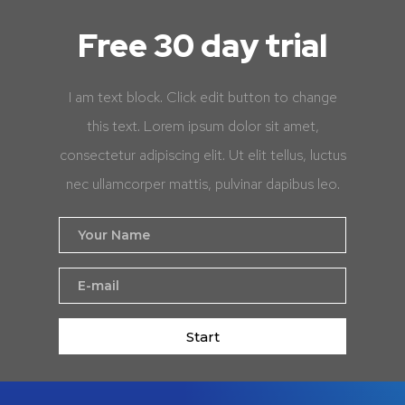
Free 30 day trial
I am text block. Click edit button to change
this text. Lorem ipsum dolor sit amet,
consectetur adipiscing elit. Ut elit tellus, luctus
nec ullamcorper mattis, pulvinar dapibus leo.
Start