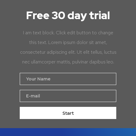
Free 30 day trial
I am text block. Click edit button to change
this text. Lorem ipsum dolor sit amet,
consectetur adipiscing elit. Ut elit tellus, luctus
nec ullamcorper mattis, pulvinar dapibus leo.
Start