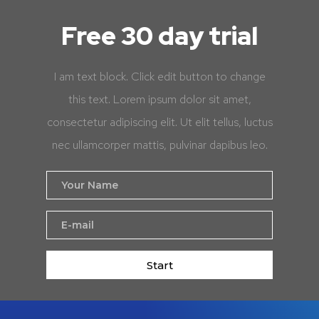
Free 30 day trial
I am text block. Click edit button to change
this text. Lorem ipsum dolor sit amet,
consectetur adipiscing elit. Ut elit tellus, luctus
nec ullamcorper mattis, pulvinar dapibus leo.
Start