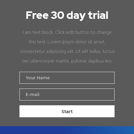
Free 30 day trial
I am text block. Click edit button to change
this text. Lorem ipsum dolor sit amet,
consectetur adipiscing elit. Ut elit tellus, luctus
nec ullamcorper mattis, pulvinar dapibus leo.
Start