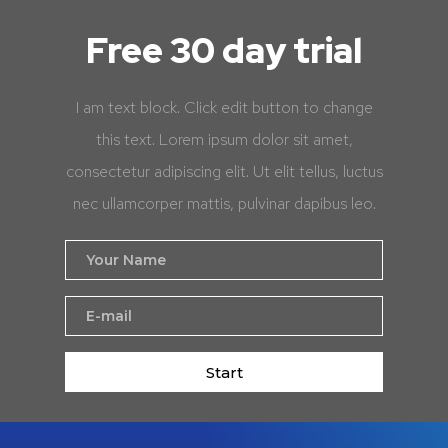
Free 30 day trial
I am text block. Click edit button to change
this text. Lorem ipsum dolor sit amet,
consectetur adipiscing elit. Ut elit tellus, luctus
nec ullamcorper mattis, pulvinar dapibus leo.
Start