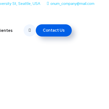
iversity St, Seattle, USA
onum_company@mail.com
Contact Us
lientes