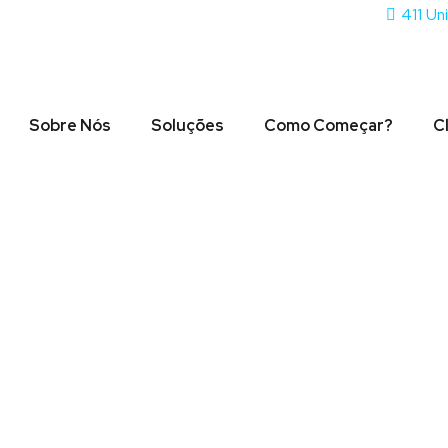
411 Un
Sobre Nós
Soluções
Como Começar?
C