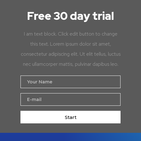
Free 30 day trial
I am text block. Click edit button to change
this text. Lorem ipsum dolor sit amet,
consectetur adipiscing elit. Ut elit tellus, luctus
nec ullamcorper mattis, pulvinar dapibus leo.
Start