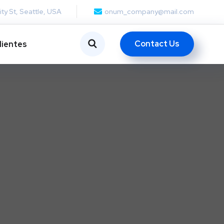
ity St, Seattle, USA
onum_company@mail.com
Contact Us
lientes