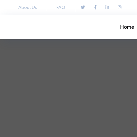
About Us
FAQ
Home