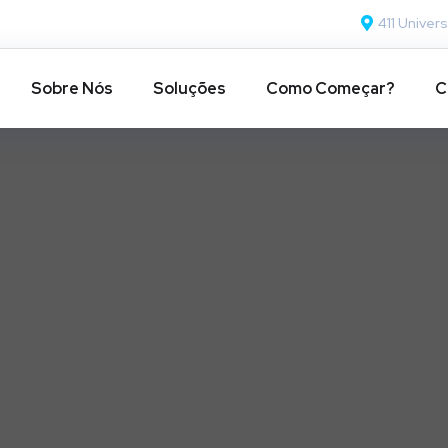
411 Univers
Sobre Nós
Soluções
Como Começar?
C