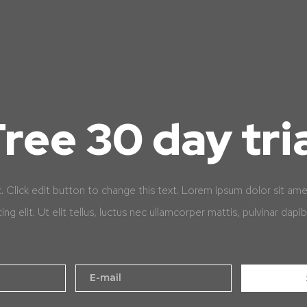
ree 30 day tri
k. Click edit button to change this text. Lorem ipsum dolor sit am
cing elit. Ut elit tellus, luctus nec ullamcorper mattis, pulvinar dapib