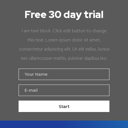
Free 30 day trial
I am text block. Click edit button to change
this text. Lorem ipsum dolor sit amet,
consectetur adipiscing elit. Ut elit tellus, luctus
nec ullamcorper mattis, pulvinar dapibus leo.
Start