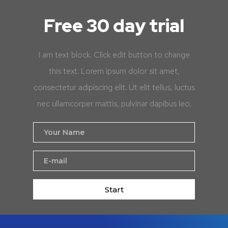
Free 30 day trial
I am text block. Click edit button to change
this text. Lorem ipsum dolor sit amet,
consectetur adipiscing elit. Ut elit tellus, luctus
nec ullamcorper mattis, pulvinar dapibus leo.
Start