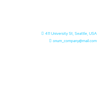
us nec ullamcorper mattis, pulvinar dapibus
411 University St, Seattle, USA
onum_company@mail.com