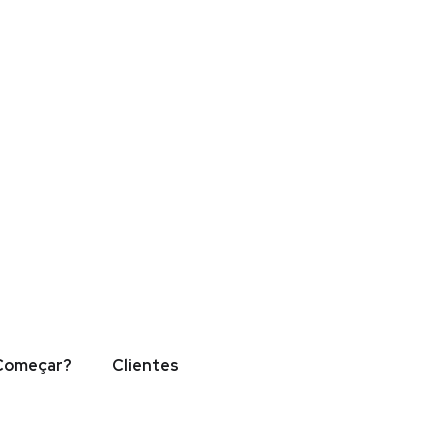
um dolor sit amet, consectetur adipiscing elit. Ut elit tellus, luct
Começar?
Clientes