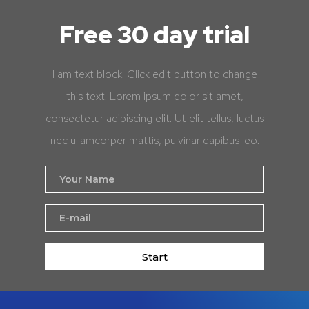
Free 30 day trial
I am text block. Click edit button to change
this text. Lorem ipsum dolor sit amet,
consectetur adipiscing elit. Ut elit tellus, luctus
nec ullamcorper mattis, pulvinar dapibus leo.
Start