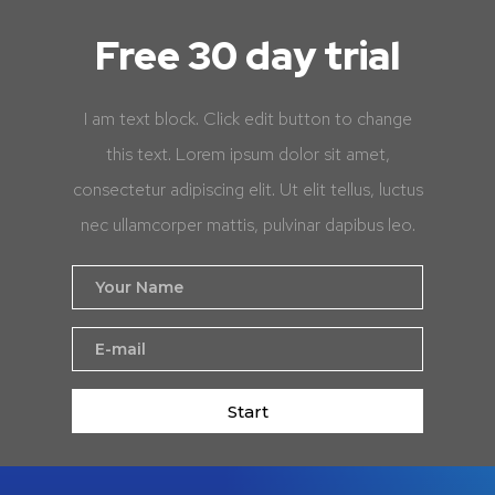
Free 30 day trial
I am text block. Click edit button to change
this text. Lorem ipsum dolor sit amet,
consectetur adipiscing elit. Ut elit tellus, luctus
nec ullamcorper mattis, pulvinar dapibus leo.
Start