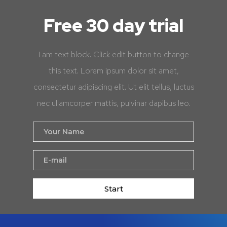
Free 30 day trial
I am text block. Click edit button to change
this text. Lorem ipsum dolor sit amet,
consectetur adipiscing elit. Ut elit tellus, luctus
nec ullamcorper mattis, pulvinar dapibus leo.
Start