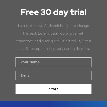
Free 30 day trial
I am text block. Click edit button to change
this text. Lorem ipsum dolor sit amet,
consectetur adipiscing elit. Ut elit tellus, luctus
nec ullamcorper mattis, pulvinar dapibus leo.
Start