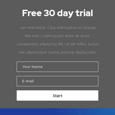
Free 30 day trial
I am text block. Click edit button to change
this text. Lorem ipsum dolor sit amet,
consectetur adipiscing elit. Ut elit tellus, luctus
nec ullamcorper mattis, pulvinar dapibus leo.
Start