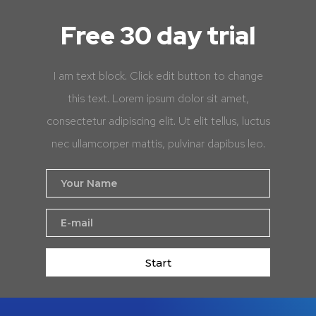
Free 30 day trial
I am text block. Click edit button to change
this text. Lorem ipsum dolor sit amet,
consectetur adipiscing elit. Ut elit tellus, luctus
nec ullamcorper mattis, pulvinar dapibus leo.
Start