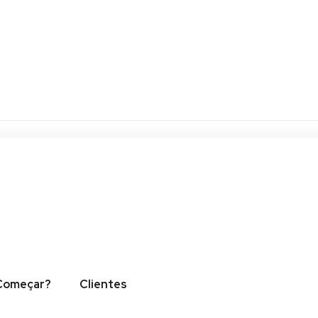
y trial
sum dolor sit amet, consectetur adipiscing elit. Ut
is, pulvinar dapibus leo.
Começar?
Clientes