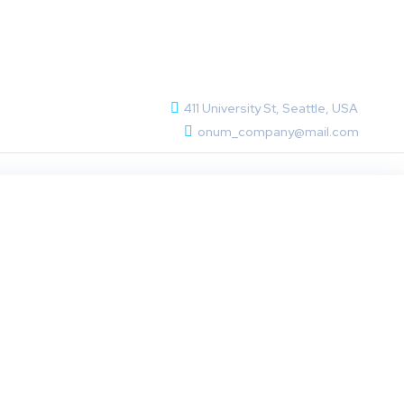
411 University St, Seattle, USA
onum_company@mail.com