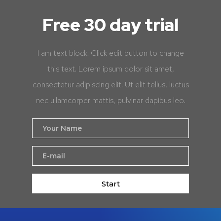
Free 30 day trial
I am text block. Click edit button to change
this text. Lorem ipsum dolor sit amet,
consectetur adipiscing elit. Ut elit tellus, luctus
nec ullamcorper mattis, pulvinar dapibus leo.
Start