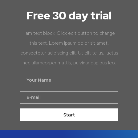
Free 30 day trial
I am text block. Click edit button to change
this text. Lorem ipsum dolor sit amet,
consectetur adipiscing elit. Ut elit tellus, luctus
nec ullamcorper mattis, pulvinar dapibus leo.
Start