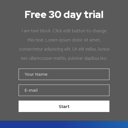
Free 30 day trial
I am text block. Click edit button to change
this text. Lorem ipsum dolor sit amet,
consectetur adipiscing elit. Ut elit tellus, luctus
nec ullamcorper mattis, pulvinar dapibus leo.
Start