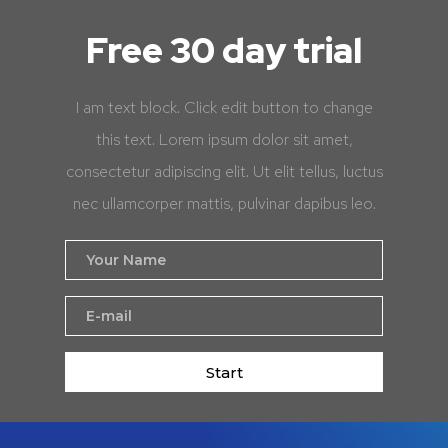
Free 30 day trial
I am text block. Click edit button to change
this text. Lorem ipsum dolor sit amet,
consectetur adipiscing elit. Ut elit tellus, luctus
nec ullamcorper mattis, pulvinar dapibus leo.
Start