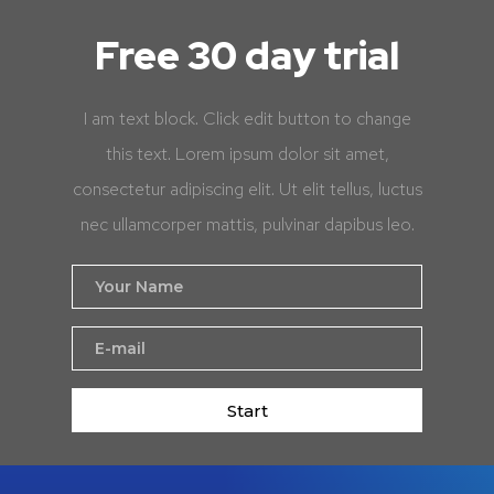
Free 30 day trial
I am text block. Click edit button to change
this text. Lorem ipsum dolor sit amet,
consectetur adipiscing elit. Ut elit tellus, luctus
nec ullamcorper mattis, pulvinar dapibus leo.
Start