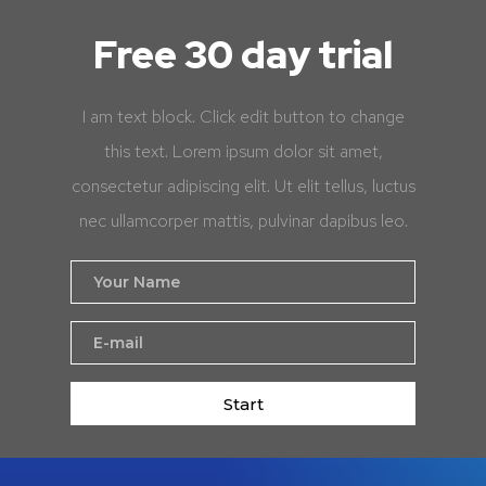
Free 30 day trial
I am text block. Click edit button to change
this text. Lorem ipsum dolor sit amet,
consectetur adipiscing elit. Ut elit tellus, luctus
nec ullamcorper mattis, pulvinar dapibus leo.
Start