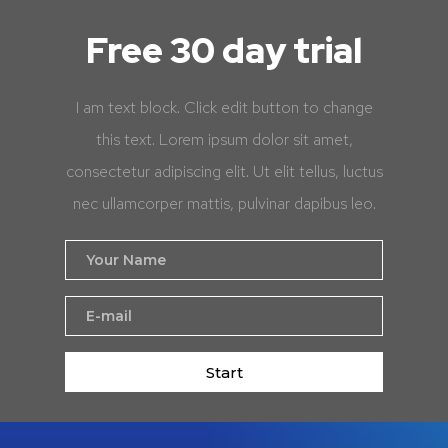
Free 30 day trial
I am text block. Click edit button to change
this text. Lorem ipsum dolor sit amet,
consectetur adipiscing elit. Ut elit tellus, luctus
nec ullamcorper mattis, pulvinar dapibus leo.
Start